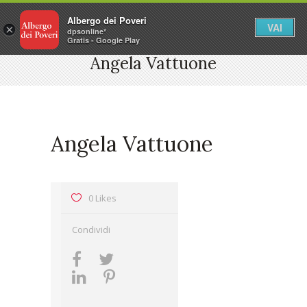
Albergo dei Poveri
VAI
×
dpsonline*
Gratis - Google Play
Angela Vattuone
Angela Vattuone
0 Likes
Condividi