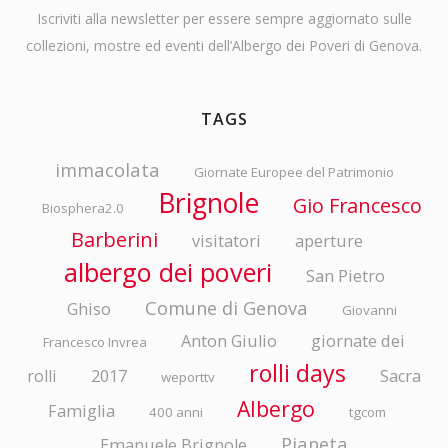
Iscriviti alla newsletter per essere sempre aggiornato sulle
collezioni, mostre ed eventi dell’Albergo dei Poveri di Genova.
TAGS
immacolata
Giornate Europee del Patrimonio
Brignole
Gio Francesco
Biosphera2.0
Barberini
visitatori
aperture
albergo dei poveri
San Pietro
Comune di Genova
Ghiso
Giovanni
Anton Giulio
giornate dei
Francesco Invrea
rolli days
rolli
2017
Sacra
weporttv
Albergo
Famiglia
400 anni
tgcom
Pianeta
Emanuele Brignole