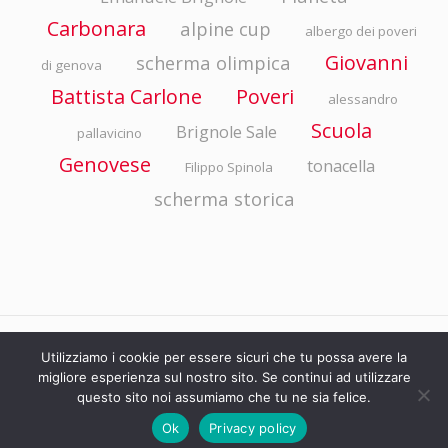
Carbonara
alpine cup
albergo dei poveri
Giovanni
scherma olimpica
di genova
Battista Carlone
Poveri
alessandro
Scuola
Brignole Sale
pallavicino
Genovese
tonacella
Filippo Spinola
scherma storica
© ASP EMANUELE BRIGNOLE Via della Libertà 4/10 - 16100 Genova P.I./C.F.
Utilizziamo i cookie per essere sicuri che tu possa avere la
migliore esperienza sul nostro sito. Se continui ad utilizzare
00800260101. Tutti i diritti riservati.
questo sito noi assumiamo che tu ne sia felice.
Ok
Privacy policy