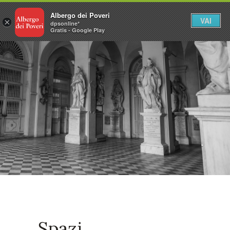
Albergo dei Poveri
VAI
×
dpsonline*
Gratis - Google Play
Spazi