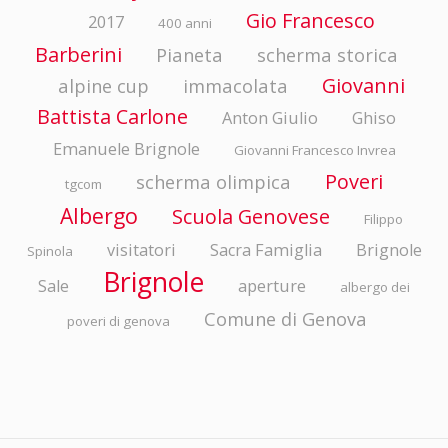
Gio Francesco
2017
400 anni
Barberini
Pianeta
scherma storica
Giovanni
alpine cup
immacolata
Battista Carlone
Anton Giulio
Ghiso
Emanuele Brignole
Giovanni Francesco Invrea
Poveri
scherma olimpica
tgcom
Albergo
Scuola Genovese
Filippo
visitatori
Sacra Famiglia
Brignole
Spinola
Brignole
Sale
aperture
albergo dei
Comune di Genova
poveri di genova