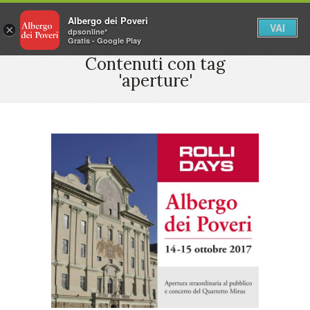
Albergo dei Poveri
VAI
×
dpsonline*
Gratis - Google Play
Contenuti con tag
'aperture'