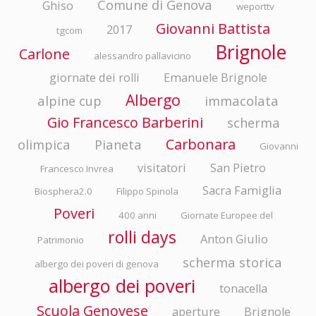
Comune di Genova
Ghiso
weporttv
Giovanni Battista
2017
tgcom
Brignole
Carlone
alessandro pallavicino
giornate dei rolli
Emanuele Brignole
Albergo
alpine cup
immacolata
Gio Francesco Barberini
scherma
Carbonara
olimpica
Pianeta
Giovanni
visitatori
San Pietro
Francesco Invrea
Sacra Famiglia
Biosphera2.0
Filippo Spinola
Poveri
400 anni
Giornate Europee del
rolli days
Anton Giulio
Patrimonio
scherma storica
albergo dei poveri di genova
albergo dei poveri
tonacella
Scuola Genovese
aperture
Brignole