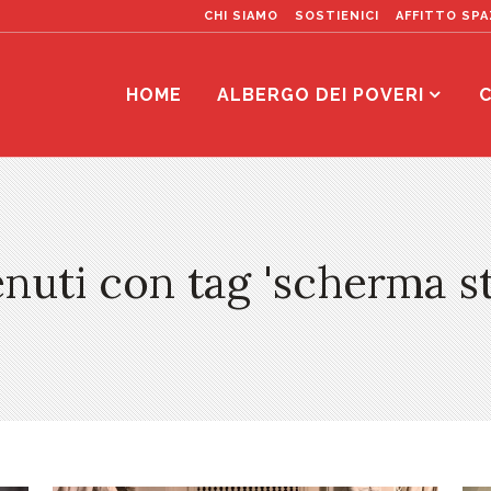
CHI SIAMO
SOSTIENICI
AFFITTO SPA
HOME
ALBERGO DEI POVERI
C
nuti con tag 'scherma st