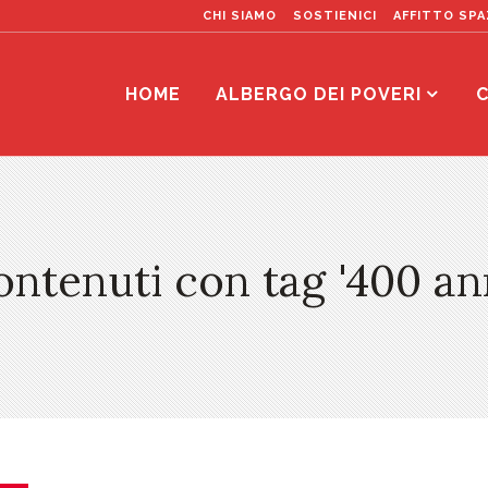
CHI SIAMO
SOSTIENICI
AFFITTO SPA
Iscriviti alla nostra newsletter
HOME
ALBERGO DEI POVERI
C
[newsletter_signup_form id=1]
ntenuti con tag '400 an