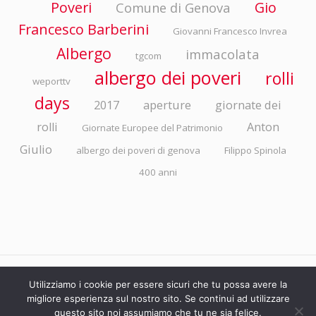
Poveri
Gio
Comune di Genova
Francesco Barberini
Giovanni Francesco Invrea
Albergo
immacolata
tgcom
albergo dei poveri
rolli
weporttv
days
2017
aperture
giornate dei
rolli
Anton
Giornate Europee del Patrimonio
Giulio
albergo dei poveri di genova
Filippo Spinola
400 anni
© ASP EMANUELE BRIGNOLE Via della Libertà 4/10 - 16100 Genova P.I./C.F.
Utilizziamo i cookie per essere sicuri che tu possa avere la
migliore esperienza sul nostro sito. Se continui ad utilizzare
00800260101. Tutti i diritti riservati.
questo sito noi assumiamo che tu ne sia felice.