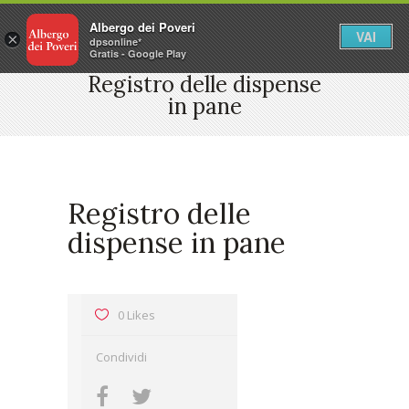
Albergo dei Poveri
VAI
×
dpsonline*
Gratis - Google Play
Registro delle dispense
in pane
Registro delle
dispense in pane
0 Likes
Condividi