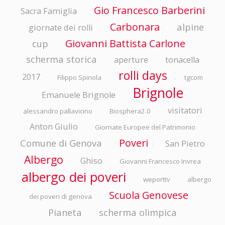
Gio Francesco Barberini
Sacra Famiglia
Carbonara
alpine
giornate dei rolli
Giovanni Battista Carlone
cup
scherma storica
aperture
tonacella
rolli days
2017
Filippo Spinola
tgcom
Brignole
Emanuele Brignole
visitatori
alessandro pallavicino
Biosphera2.0
Anton Giulio
Giornate Europee del Patrimonio
Poveri
Comune di Genova
San Pietro
Albergo
Ghiso
Giovanni Francesco Invrea
albergo dei poveri
weporttv
albergo
Scuola Genovese
dei poveri di genova
Pianeta
scherma olimpica