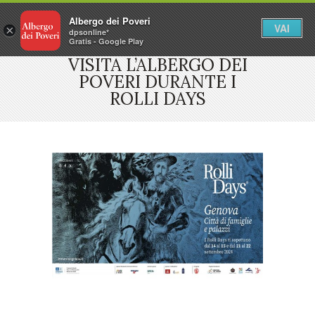
Albergo dei Poveri
VAI
×
dpsonline*
Gratis - Google Play
VISITA L’ALBERGO DEI
POVERI DURANTE I
ROLLI DAYS