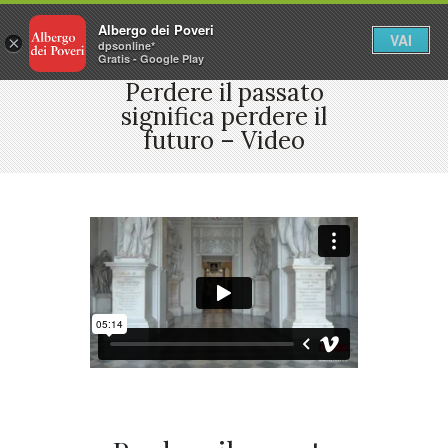
Albergo dei Poveri
VAI
×
dpsonline*
Gratis - Google Play
Perdere il passato
significa perdere il
futuro – Video