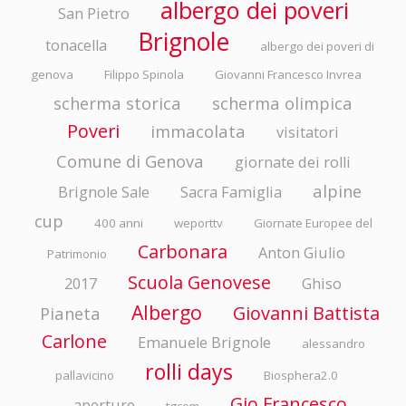
albergo dei poveri
San Pietro
Brignole
tonacella
albergo dei poveri di
genova
Filippo Spinola
Giovanni Francesco Invrea
scherma storica
scherma olimpica
Poveri
immacolata
visitatori
Comune di Genova
giornate dei rolli
alpine
Brignole Sale
Sacra Famiglia
cup
400 anni
weporttv
Giornate Europee del
Carbonara
Anton Giulio
Patrimonio
Scuola Genovese
2017
Ghiso
Albergo
Giovanni Battista
Pianeta
Carlone
Emanuele Brignole
alessandro
rolli days
pallavicino
Biosphera2.0
Gio Francesco
aperture