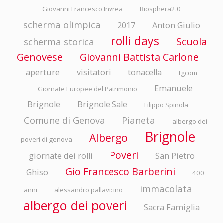
Giovanni Francesco Invrea
Biosphera2.0
scherma olimpica
2017
Anton Giulio
rolli days
Scuola
scherma storica
Genovese
Giovanni Battista Carlone
aperture
visitatori
tonacella
tgcom
Emanuele
Giornate Europee del Patrimonio
Brignole
Brignole Sale
Filippo Spinola
Comune di Genova
Pianeta
albergo dei
Brignole
Albergo
poveri di genova
Poveri
giornate dei rolli
San Pietro
Gio Francesco Barberini
Ghiso
400
immacolata
anni
alessandro pallavicino
albergo dei poveri
Sacra Famiglia