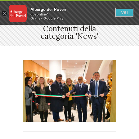
Albergo dei Poveri
VAI
×
dpsonline*
Gratis - Google Play
Contenuti della
categoria 'News'