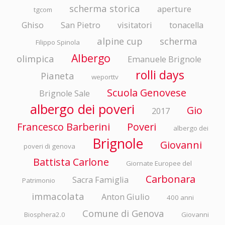
scherma storica
aperture
tgcom
Ghiso
San Pietro
visitatori
tonacella
alpine cup
scherma
Filippo Spinola
Albergo
olimpica
Emanuele Brignole
rolli days
Pianeta
weporttv
Scuola Genovese
Brignole Sale
albergo dei poveri
Gio
2017
Francesco Barberini
Poveri
albergo dei
Brignole
Giovanni
poveri di genova
Battista Carlone
Giornate Europee del
Carbonara
Sacra Famiglia
Patrimonio
immacolata
Anton Giulio
400 anni
Comune di Genova
Biosphera2.0
Giovanni