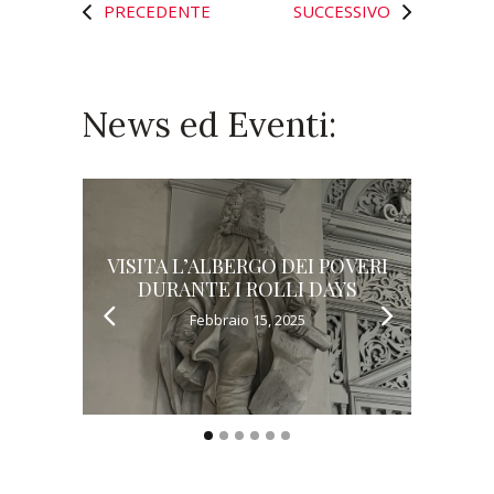
PRECEDENTE
SUCCESSIVO
News ed Eventi:
VISITA L’ALBERGO DEI POVERI
L’AL
DURANTE I ROLLI DAYS
Febbraio 15, 2025