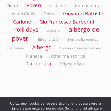
Poveri
immacolata
Pietro
visitatori
Giovanni Battista
Anton Giulio
Ghiso
Carlone
Gio Francesco Barberini
albergo dei
rolli days
weporttv
poveri
Biosphera2.0
Giornate Europee del
Albergo
Patrimonio
Giovanni Francesco Invrea
Pianeta
scherma storica
Carbonara
Brignole Sale
© ASP EMANUELE BRIGNOLE Via della Libertà 4/10 - 16100 Genova P.I./C.F.
Utilizziamo i cookie per essere sicuri che tu possa avere la
migliore esperienza sul nostro sito. Se continui ad utilizzare
00800260101. Tutti i diritti riservati.