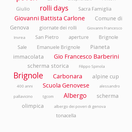
rolli days
Giulio
Sacra Famiglia
Giovanni Battista Carlone
Comune di
Genova
giornate dei rolli
Giovanni Francesco
San Pietro
aperture
Brignole
Invrea
Pianeta
Sale
Emanuele Brignole
Gio Francesco Barberini
immacolata
scherma storica
Filippo Spinola
Brignole
Carbonara
alpine cup
Scuola Genovese
400 anni
alessandro
Albergo
scherma
pallavicino
tgcom
olimpica
albergo dei poveri di genova
tonacella