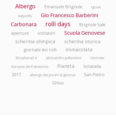
Albergo
Emanuele Brignole
tgcom
Gio Francesco Barberini
weporttv
rolli days
Carbonara
Brignole Sale
Scuola Genovese
aperture
visitatori
scherma olimpica
scherma storica
immacolata
giornate dei rolli
Biosphera2.0
alessandro pallavicino
Giornate
Pianeta
tonacella
Europee del Patrimonio
2017
San Pietro
albergo dei poveri di genova
Ghiso