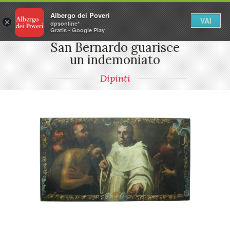
Albergo dei Poveri
VAI
×
dpsonline*
Gratis - Google Play
San Bernardo guarisce
un indemoniato
Dipinti