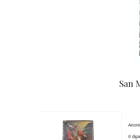
San M
Anon
Il di