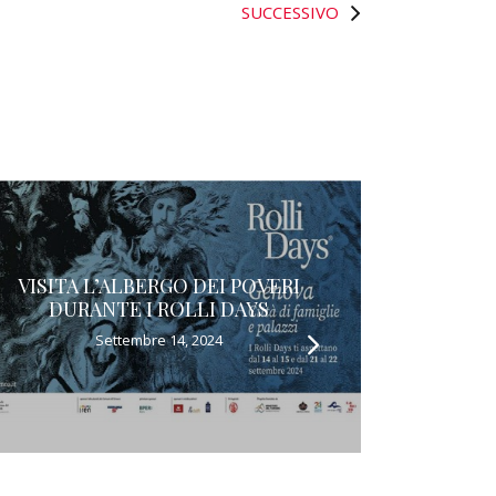
SUCCESSIVO
VISITA L’ALBERGO DEI POVERI
DURANTE I ROLLI DAYS
Settembre 14, 2024
CONCERT
MUSIC