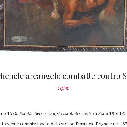
ichele arcangelo combatte contro 
Dipinti
imo 1676
, San Michele arcangelo combatte contro Satana
195×143
pinto venne commissionato dallo stesso Emanuele Brignole nel 1676