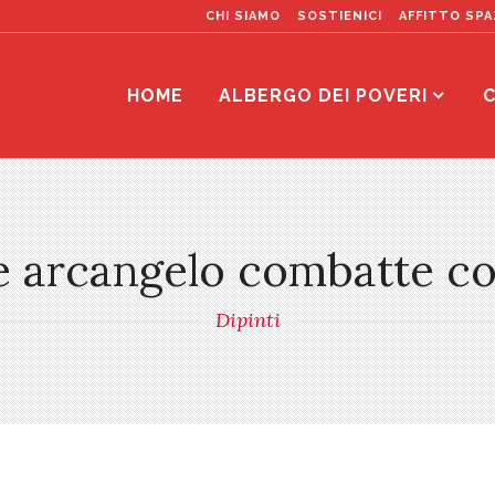
CHI SIAMO
SOSTIENICI
AFFITTO SPA
HOME
ALBERGO DEI POVERI
C
e arcangelo combatte co
Dipinti