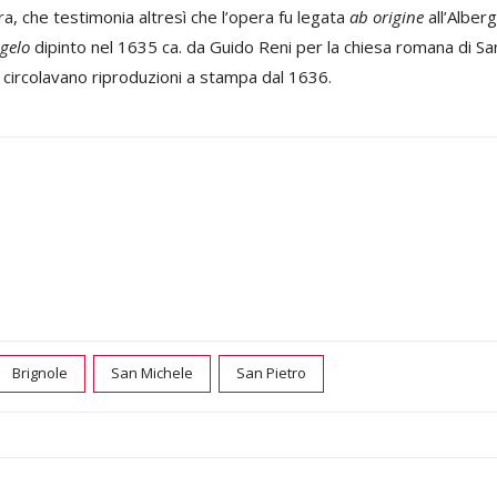
tra, che testimonia altresì che l’opera fu legata
ab origine
all’Alber
gelo
dipinto nel 1635 ca. da Guido Reni per la chiesa romana di S
 circolavano riproduzioni a stampa dal 1636.
Brignole
San Michele
San Pietro