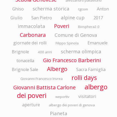
alessandro pallavicino
scherma storica
Ghiso
Anton
tgcom
alpine cup
Giulio
San Pietro
2017
Poveri
immacolata
Biosphera2.0
Carbonara
Comune di Genova
giornate dei rolli
Emanuele
Filippo Spinola
scherma olimpica
Brignole
400 anni
Gio Francesco Barberini
tonacella
Albergo
Brignole Sale
Sacra Famiglia
rolli days
Giovanni Francesco Invrea
albergo
Giovanni Battista Carlone
dei poveri
visitatori
weporttv
aperture
albergo dei poveri di genova
Pianeta