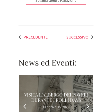
Settimia Gentile Pallavicino
PRECEDENTE
SUCCESSIVO
News ed Eventi:
VISITA L’ALBERGO DEI POVERI
L’AL
DURANTE I ROLLI DAYS
Febbraio 15, 2025