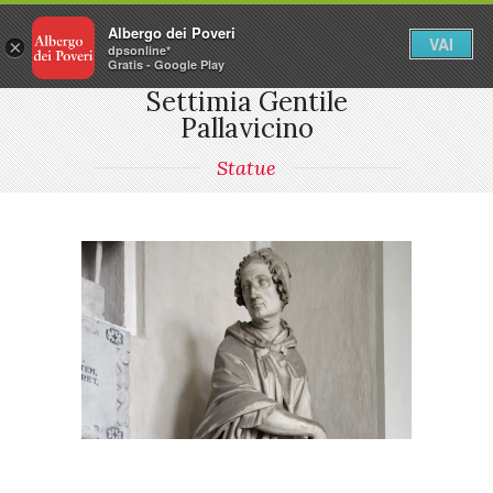
Albergo dei Poveri
VAI
×
dpsonline*
Gratis - Google Play
Settimia Gentile
Pallavicino
Statue