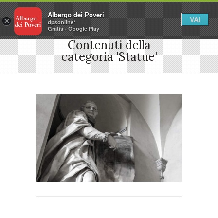
Albergo dei Poveri
VAI
×
dpsonline*
Gratis - Google Play
Contenuti della
categoria 'Statue'