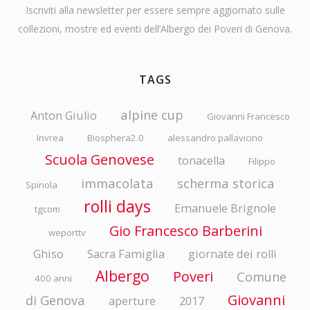
Iscriviti alla newsletter per essere sempre aggiornato sulle
collezioni, mostre ed eventi dell’Albergo dei Poveri di Genova.
TAGS
alpine cup
Anton Giulio
Giovanni Francesco
Invrea
Biosphera2.0
alessandro pallavicino
Scuola Genovese
tonacella
Filippo
immacolata
scherma storica
Spinola
rolli days
Emanuele Brignole
tgcom
Gio Francesco Barberini
weporttv
Ghiso
Sacra Famiglia
giornate dei rolli
Albergo
Poveri
Comune
400 anni
Giovanni
di Genova
aperture
2017