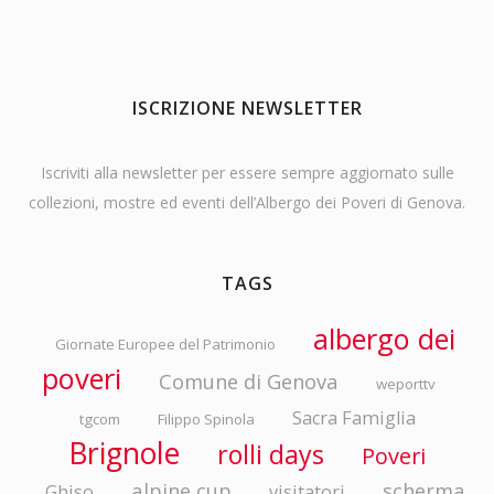
ISCRIZIONE NEWSLETTER
Iscriviti alla newsletter per essere sempre aggiornato sulle
collezioni, mostre ed eventi dell’Albergo dei Poveri di Genova.
TAGS
albergo dei
Giornate Europee del Patrimonio
poveri
Comune di Genova
weporttv
Sacra Famiglia
tgcom
Filippo Spinola
Brignole
rolli days
Poveri
alpine cup
scherma
Ghiso
visitatori