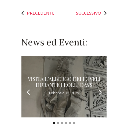
PRECEDENTE
SUCCESSIVO
News ed Eventi:
VISITA L’ALBERGO DEI POVERI
L’AL
DURANTE I ROLLI DAYS
Febbraio 15, 2025