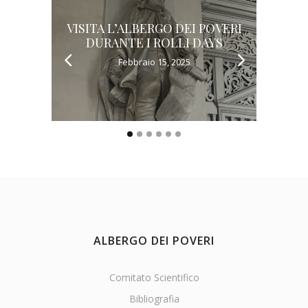
VISITA L’ALBERGO DEI POVERI
L’AL
DURANTE I ROLLI DAYS
Febbraio 15, 2025
ALBERGO DEI POVERI
Comitato Scientifico
Bibliografia