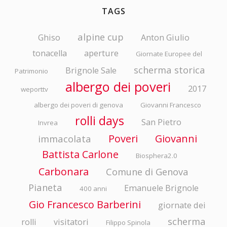
TAGS
alpine cup
Ghiso
Anton Giulio
tonacella
aperture
Giornate Europee del
scherma storica
Brignole Sale
Patrimonio
albergo dei poveri
2017
weporttv
albergo dei poveri di genova
Giovanni Francesco
rolli days
San Pietro
Invrea
Poveri
Giovanni
immacolata
Battista Carlone
Biosphera2.0
Carbonara
Comune di Genova
Pianeta
Emanuele Brignole
400 anni
Gio Francesco Barberini
giornate dei
scherma
rolli
visitatori
Filippo Spinola