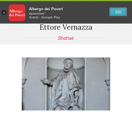
Albergo dei Poveri
VAI
×
dpsonline*
Gratis - Google Play
Ettore Vernazza
Statue