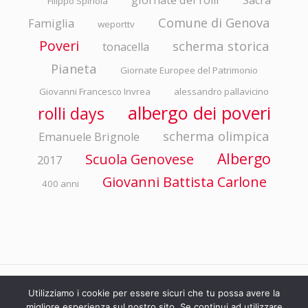
giornate dei rolli
Sacra
Filippo Spinola
Comune di Genova
Famiglia
weporttv
Poveri
scherma storica
tonacella
Pianeta
Giornate Europee del Patrimonio
Giovanni Francesco Invrea
alessandro pallavicino
albergo dei poveri
rolli days
scherma olimpica
Emanuele Brignole
Albergo
Scuola Genovese
2017
Giovanni Battista Carlone
400 anni
© ASP EMANUELE BRIGNOLE Via della Libertà 4/10 - 16100 Genova P.I./C.F.
Utilizziamo i cookie per essere sicuri che tu possa avere la
migliore esperienza sul nostro sito. Se continui ad utilizzare