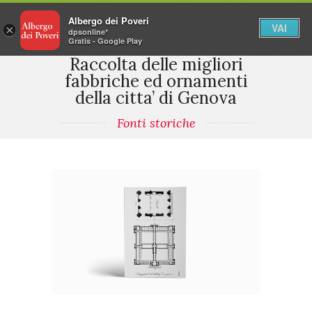
Albergo dei Poveri
VAI
×
dpsonline*
Gratis - Google Play
Raccolta delle migliori
fabbriche ed ornamenti
della citta’ di Genova
Fonti storiche