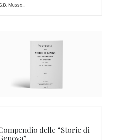
G.B. Musso...
Compendio delle “Storie di
Genova”