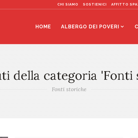
CHI SIAMO
SOSTIENICI
AFFITTO SPA
HOME
ALBERGO DEI POVERI
C
i della categoria 'Fonti 
Fonti storiche