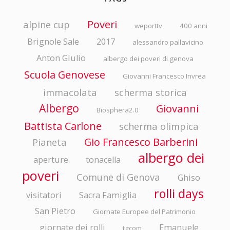
Poveri
alpine cup
weporttv
400 anni
Brignole Sale
2017
alessandro pallavicino
Anton Giulio
albergo dei poveri di genova
Scuola Genovese
Giovanni Francesco Invrea
immacolata
scherma storica
Albergo
Giovanni
Biosphera2.0
Battista Carlone
scherma olimpica
Gio Francesco Barberini
Pianeta
albergo dei
aperture
tonacella
poveri
Comune di Genova
Ghiso
rolli days
visitatori
Sacra Famiglia
San Pietro
Giornate Europee del Patrimonio
giornate dei rolli
Emanuele
tgcom