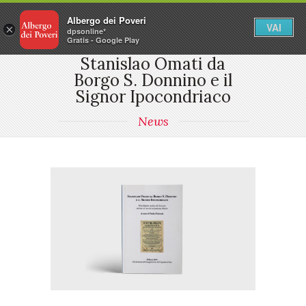
Albergo dei Poveri
VAI
×
dpsonline*
Gratis - Google Play
Stanislao Omati da
Borgo S. Donnino e il
Signor Ipocondriaco
News