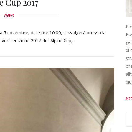
e Cup 2017
News
Per
 5 novembre, dalle ore 10.00, si svolgerà presso la
Pov
veri l'edizione 2017 dell'Alpine Cup,...
gen
di 
str
che
all
più
SO