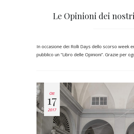
Le Opinioni dei nostri
In occasione dei Rolli Days dello scorso week e
pubblico un “Libro delle Opinioni”. Grazie per ogni
Ott
17
2017